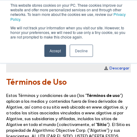
This website stores cookies on your PC. These cookies improve our
website and offer more personalized services on and through other
networks. To learn more about the cookies we use, review our
Privacy
Policy.
We will not track your information when you visit our site. However, to
honor your preferences, we will need to use only a tiny cookie, so you
are not prompted to make this choice again.
Publicado:
1 de febrero de 2022
Accept
Decline
En vigor:
15 de abril de 2022
Descargar
Términos de Uso
Estos Términos y condiciones de uso (los "
Términos de uso
")
aplican a los medios y contenidos fuera de línea derivados de
Algotive, así como a su sitio web ubicado en www.algotive.ai, y
a todos los sitios asociados vinculados a www.algotive.ai por
Algotive, sus subsidiarias y afiliadas, incluidos los sitios de
Algotive en todo el mundo (colectivamente, el "
Sitio
"). El Sitio es
propiedad de Algorithmic Objective Corp. ("Algotive") y sus
licenciantes. AL UTILIZAR EL SITIO, USTED ACEPTA ESTOS